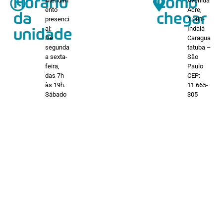
Horário
Como
Atendim
Avenida
ento
Acre,
da
chegar
presenci
1.081-
al:
Indaiá
unidade
De
Caragua
segunda
tatuba –
a sexta-
São
feira,
Paulo
das 7h
CEP:
às 19h.
11.665-
Sábado
305
das 7h
às 13h.
Responsável Técnico
– Dr. Saulo Titonel Bastos – CRM:
174.736
© 2023 | Todos os Direitos Reservados | Ambulatório
Médico de Especialidades (AME) Caraguatatuba | Seconci-
SP