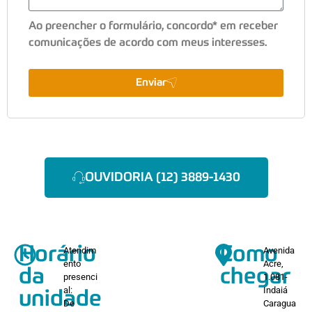
Ao preencher o formulário, concordo* em receber
comunicações de acordo com meus interesses.
Enviar
OUVIDORIA (12) 3889-1430
Horário
Como
Atendim
Avenida
ento
Acre,
da
chegar
presenci
1.081-
al:
Indaiá
unidade
De
Caragua