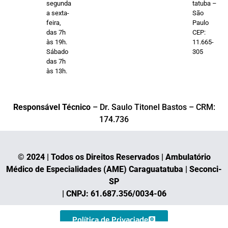
segunda
tatuba –
a sexta-
São
feira,
Paulo
das 7h
CEP:
às 19h.
11.665-
Sábado
305
das 7h
às 13h.
Responsável Técnico
– Dr. Saulo Titonel Bastos – CRM:
174.736
© 2024 | Todos os Direitos Reservados | Ambulatório
Médico de Especialidades (AME) Caraguatatuba | Seconci-
SP
| CNPJ: 61.687.356/0034-06
Política de Privaciade