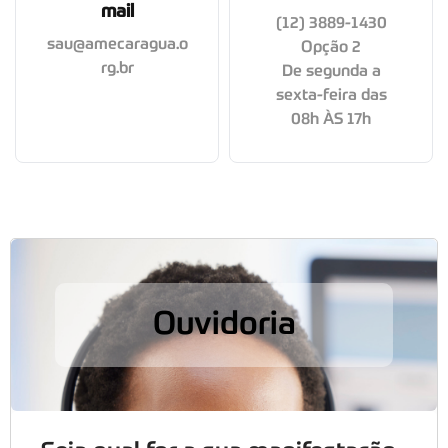
mail
(12) 3889-1430
sau@amecaragua.o
Opção 2
rg.br
De segunda a
sexta-feira das
08h ÀS 17h
Ouvidoria