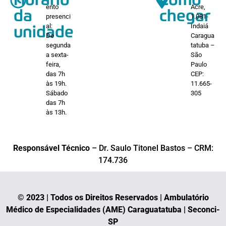
Horário
Como
ento
Acre,
da
chegar
presenci
1.081-
al:
Indaiá
unidade
De
Caragua
segunda
tatuba –
a sexta-
São
feira,
Paulo
das 7h
CEP:
às 19h.
11.665-
Sábado
305
das 7h
às 13h.
Responsável Técnico
– Dr. Saulo Titonel Bastos – CRM:
174.736
© 2023 | Todos os Direitos Reservados | Ambulatório
Médico de Especialidades (AME) Caraguatatuba | Seconci-
SP