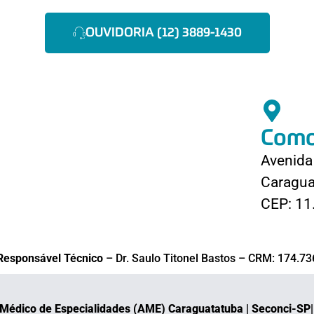
OUVIDORIA (12) 3889-1430
Como
Avenida 
Caragua
CEP: 11
Responsável Técnico
– Dr. Saulo Titonel Bastos – CRM: 174.73
o Médico de Especialidades (AME) Caraguatatuba | Seconci-SP